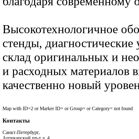
благодаря современному 
Высокотехнологичное обо
стенды, диагностические у
склад оригинальных и не
и расходных материалов в
качественно новый уровен
human
Map with ID=2 or Marker ID= or Group= or Category= not found
growth
hormone
Контакты
Санкт-Петербург,
Аптекарский пр-т д. 4