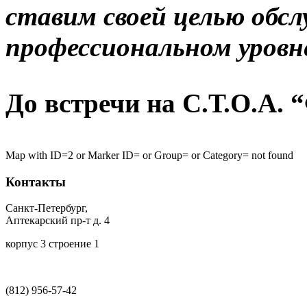
ставим своей целью обс
профессиональном уровн
До встречи на С.Т.О.А. 
buy
Map with ID=2 or Marker ID= or Group= or Category= not found
soma
online
Контакты
no
prescription
Санкт-Петербург,
cheap
Аптекарский пр-т д. 4
корпус 3 строение 1
(812)
956-57-42