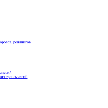
порогов, рейлингов
смиссий
ких трансмиссий