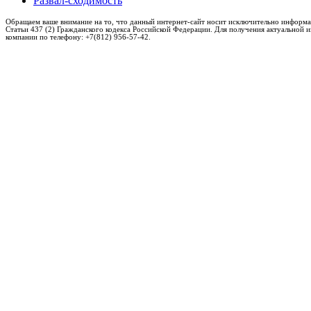
Развал-сходимость
Обращаем ваше внимание на то, что данный интернет-сайт носит исключительно информа
Статьи 437 (2) Гражданского кодекса Российской Федерации. Для получения актуальной 
компании по телефону: +7(812) 956-57-42.