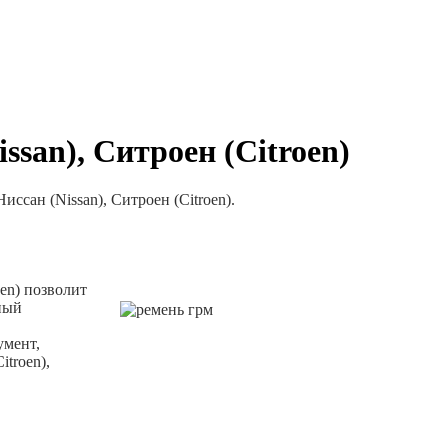
ssan), Ситроен (Citroen)
 Ниссан (
Nissan
), Ситроен (
Citroen
).
oen
) позволит
ный
умент,
Citroen
),