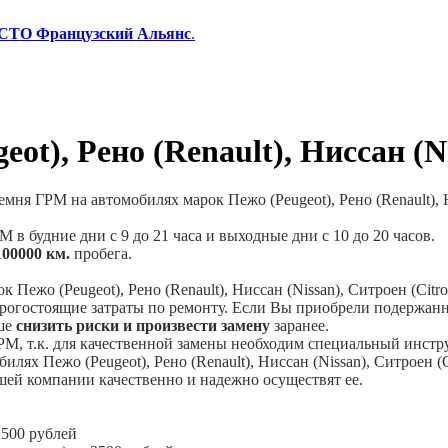
 СТО Французский Альянс
.
t), Рено (Renault), Ниссан (Ni
емня ГРМ на автомобилях марок Пежо (
Peugeot
), Рено (
Renault
),
 будние дни с 9 до 21 часа и выходные дни с 10 до 20 часов.
100000 км.
пробега.
ок Пежо (
Peugeot
), Рено (
Renault
), Ниссан (
Nissan
), Ситроен (
Citr
орогостоящие затраты по ремонту. Если Вы приобрели подержан
чше
снизить риски и произвести замену
заранее.
М, т.к. для качественной замены необходим специальный инстр
билях Пежо (
Peugeot
), Рено (
Renault
), Ниссан (
Nissan
), Ситроен (
ей компании качественно и надежно осуществят ее.
2500 рублей