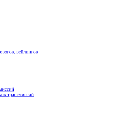
порогов, рейлингов
смиссий
ких трансмиссий