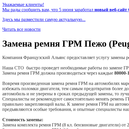
Уважаемые клиенты!
Мы рады сообщить вам, что 5 июня заработал
новый веб-сайт
Здесь мы разместили самую актуальную...
Читать все новости
Замена ремня ГРМ Пежо (Peugeo
Компания Французский Альянс предоставляет услугу замены р
Наша СТО быстро проведет необходимые работы по замене ГРМ в
Замена ремня ГРМ должна производиться через каждые
80000-
Вовремя произведенная замена ремня ГРМ на автомобилях мар
избежать поломки двигателя, тем самым предотвратив более д
автомобиль и не уверены в сроках предыдущей замены, то лу
Специалисты не рекомендуют самостоятельно менять ремень ГР
правильно закрепляющий валы. К замене ремня ГРМ на автомо
предъявляются особые требования, и опытные специалисты наш
Стоимость замены:
Замена комплекта ремня ГРМ (8 кл. бензиновые двигатели) от 