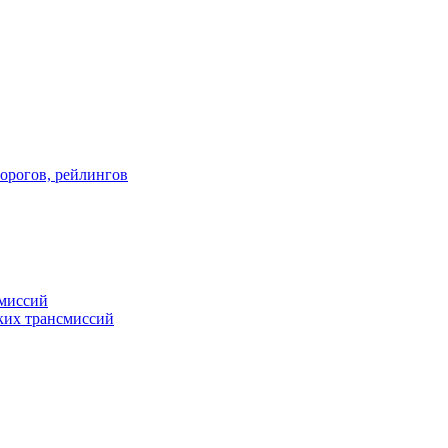
порогов, рейлингов
смиссий
ких трансмиссий