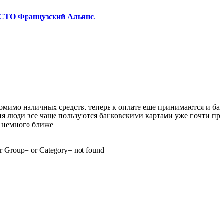
 СТО Французский Альянс
.
омимо наличных средств, теперь к оплате еще принимаются и ба
ня люди все чаще пользуются банковскими картами уже почти пр
е немного ближе
ий Альянс" надежно, бы
r Group= or Category= not found