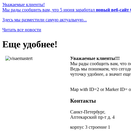
Уважаемые клиенты!
Мы рады сообщить вам, что 5 июня заработал
новый веб-сайт
Здесь мы разместили самую актуальную...
Читать все новости
Еще удобнее!
Уважаемые клиенты!!!
Мы рады сообщить вам, что п
Ведь мы понимаем, что сегод
чуточку удобнее, а значит ещ
"Французск
Mobile
Tim
Map with ID=2 or Marker ID= o
Pool
Hecker
Care
Radio
Контакты
Service
Spiricom
free
Санкт-Петербург,
mp3
Аптекарский пр-т д. 4
download
корпус 3 строение 1