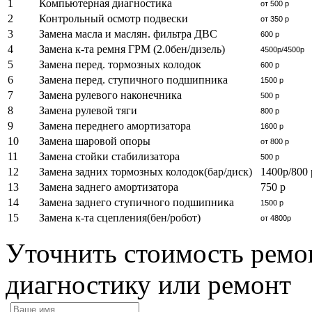
1
Компьютерная диагностика
от 500 р
2
Контрольный осмотр подвески
от 350 р
3
Замена масла и маслян. фильтра ДВС
600 р
4
Замена к-та ремня ГРМ (2.0бен/дизель)
4500р/4500р
5
Замена перед. тормозных колодок
600 р
6
Замена перед. ступичного подшипника
1500 р
7
Замена рулевого наконечника
500 р
8
Замена рулевой тяги
800 р
9
Замена переднего амортизатора
1600 р
10
Замена шаровой опоры
от 800 р
11
Замена стойки стабилизатора
500 р
12
Замена задних тормозных колодок(бар/диск) 
1400р/800 
13
Замена заднего амортизатора
750 р
14
Замена заднего ступичного подшипника
1500 р
15
Замена к-та сцепления(бен/робот)
от 4800р
Уточнить стоимость ремон
диагностику или ремонт