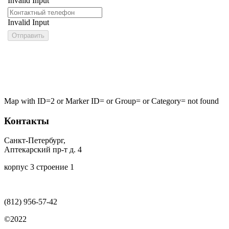
Invalid Input
Invalid Input
decabol
Map with ID=2 or Marker ID= or Group= or Category= not found
Контакты
Санкт-Петербург,
Аптекарский пр-т д. 4
корпус 3 строение 1
(812)
956-57-42
©2022