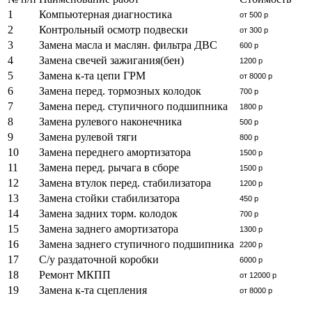
1
Компьютерная диагностика
от 500 р
2
Контрольный осмотр подвески
от 300 р
3
Замена масла и маслян. фильтра ДВС
600 р
4
Замена свечей зажигания(бен)
1200 р
5
Замена к-та цепи ГРМ
от 8000 р
6
Замена перед. тормозных колодок
700 р
7
Замена перед. ступичного подшипника
1800 р
8
Замена рулевого наконечника
500 р
9
Замена рулевой тяги
800 р
10
Замена переднего амортизатора
1500 р
11
Замена перед. рычага в сборе
1500 р
12
Замена втулок перед. стабилизатора
1200 р
13
Замена стойки стабилизатора
450 р
14
Замена задних торм. колодок
700 р
15
Замена заднего амортизатора
1300 р
16
Замена заднего ступичного подшипника
2200 р
17
С/у раздаточной коробки
6000 р
18
Ремонт МКПП
от 12000 р
19
Замена к-та сцепления
от 8000 р