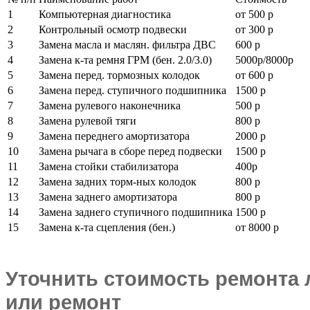
1
Компьютерная диагностика
от 500 р
2
Контрольный осмотр подвески
от 300 р
3
Замена масла и маслян. фильтра ДВС
600 р
4
Замена к-та ремня ГРМ (бен. 2.0/3.0)
5000р/8000р
5
Замена перед. тормозных колодок
от 600 р
6
Замена перед. ступичного подшипника
1500 р
7
Замена рулевого наконечника
500 р
8
Замена рулевой тяги
800 р
9
Замена переднего амортизатора
2000 р
10
Замена рычага в сборе перед подвески
1500 р
11
Замена стойки стабилизатора
400р
12
Замена задних торм-ных колодок
800 р
13
Замена заднего амортизатора
800 р
14
Замена заднего ступичного подшипника
1500 р
15
Замена к-та сцепления (бен.)
от 8000 р
Уточнить стоимость ремонта 
или ремонт