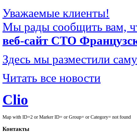
Уважаемые клиенты!
Мы рады сообщить вам, ч
веб-сайт СТО Французс
Здесь мы разместили саму
Читать все новости
Clio
http://alin-
Map with ID=2 or Marker ID= or Group= or Category= not found
shop.com/
Контакты