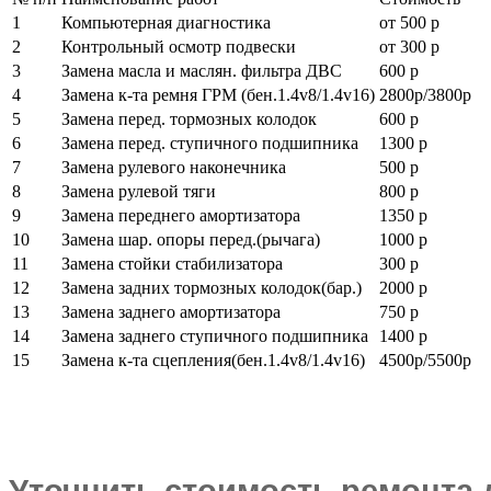
1
Компьютерная диагностика
от 500 р
2
Контрольный осмотр подвески
от 300 р
3
Замена масла и маслян. фильтра ДВС
600 р
4
Замена к-та ремня ГРМ (бен.1.4v8/1.4v16)
2800р/3800р
5
Замена перед. тормозных колодок
600 р
6
Замена перед. ступичного подшипника
1300 р
7
Замена рулевого наконечника
500 р
8
Замена рулевой тяги
800 р
9
Замена переднего амортизатора
1350 р
10
Замена шар. опоры перед.(рычага)
1000 р
11
Замена стойки стабилизатора
300 р
12
Замена задних тормозных колодок(бар.)
2000 р
13
Замена заднего амортизатора
750 р
14
Замена заднего ступичного подшипника
1400 р
15
Замена к-та сцепления(бен.1.4v8/1.4v16)
4500р/5500р
Уточнить стоимость ремонта 